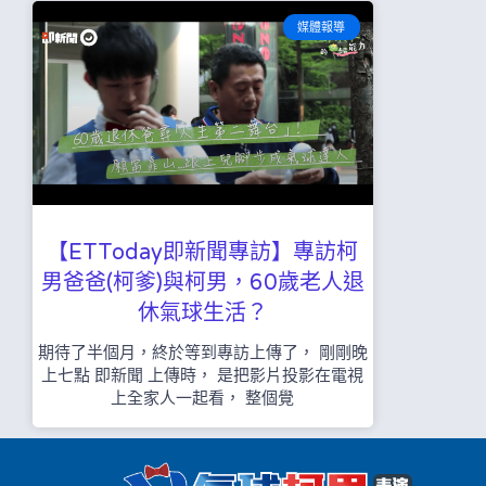
媒體報導
【ETToday即新聞專訪】專訪柯
男爸爸(柯爹)與柯男，60歲老人退
休氣球生活？
期待了半個月，終於等到專訪上傳了， 剛剛晚
上七點 即新聞 上傳時， 是把影片投影在電視
上全家人一起看， 整個覺