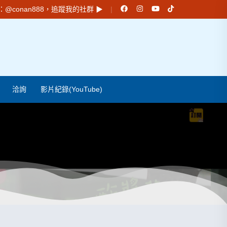
e：
@conan888
，追蹤我的社群 ▶︎
洽詢
影片紀錄(YouTube)