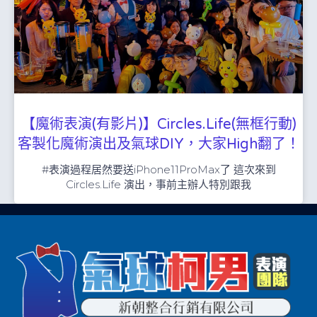
【魔術表演(有影片)】Circles.Life(無框行動)
客製化魔術演出及氣球DIY，大家High翻了！
#表演過程居然要送iPhone11ProMax了 這次來到
Circles.Life 演出，事前主辦人特別跟我