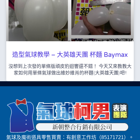
造型氣球教學 – 大英雄天團 杯麵 Baymax
沒想到上次發的單條版頑皮豹迴響還不錯！ 今天又來教教大
家如何用單條氣球做出維妙維肖的杯麵(大英雄天團)吧!!
氣球及魔術道具零售買賣：有創意工作坊（85171721）。