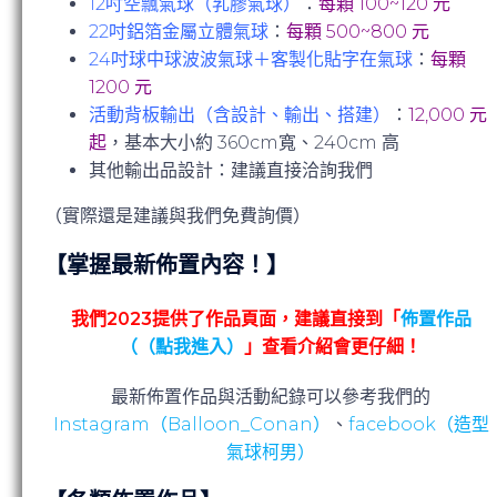
12
吋空飄氣球（乳膠氣球）
：
每顆
100~120
元
22
吋鋁箔金屬立體氣球
：
每顆
500~800
元
24
吋球中球波波氣球＋客製化貼字在氣球
：
每顆
1200
元
活動背板輸出（含設計、輸出、搭建）
：
12,000
元
起
，基本大小約 360cm寬、240cm 高
其他輸出品設計：建議直接洽詢我們
（實際還是建議與我們免費詢價）
【掌握最新佈置內容！】
我們2023提供了作品頁面，建議直接到「
佈置作品
（（點我進入）
」查看介紹會更仔細！
最新佈置作品與活動紀錄可以參考我們的
Instagram（Balloon_Conan）
、
facebook（造型
氣球柯男）