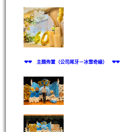
❤❤ 主題佈置（公司尾牙－冰雪奇緣） ❤❤