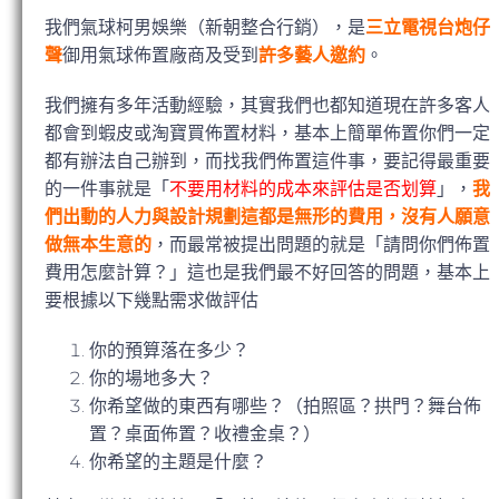
我們氣球柯男娛樂（新朝整合行銷），是
三立電視台炮仔
聲
御用氣球佈置廠商及受到
許多藝人邀約
。
我們擁有多年活動經驗，其實我們也都知道現在許多客人
都會到蝦皮或淘寶買佈置材料，基本上簡單佈置你們一定
都有辦法自己辦到，而找我們佈置這件事，要記得最重要
的一件事就是「
不要用材料的成本來評估是否划算
」，
我
們出動的人力與設計規劃這都是無形的費用，沒有人願意
做無本生意的
，而最常被提出問題的就是「請問你們佈置
費用怎麼計算？」這也是我們最不好回答的問題，基本上
要根據以下幾點需求做評估
你的預算落在多少？
你的場地多大？
你希望做的東西有哪些？（拍照區？拱門？舞台佈
置？桌面佈置？收禮金桌？）
你希望的主題是什麼？