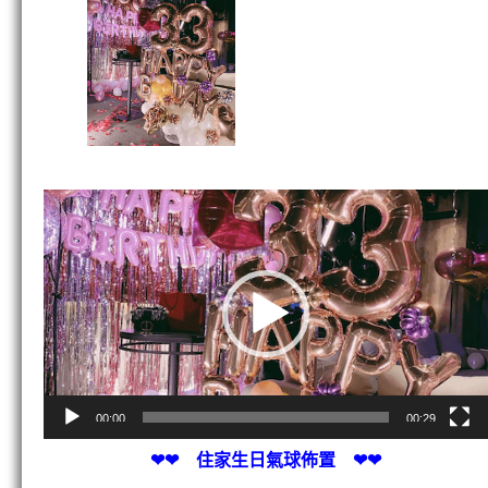
視
訊
播
放
器
00:00
00:29
❤❤ 住家生日氣球佈置 ❤❤