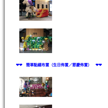
❤❤ 簡單點綴布置（生日佈置／節慶佈置） ❤❤