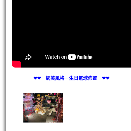
❤❤ 網美風格－生日氣球佈置 ❤❤