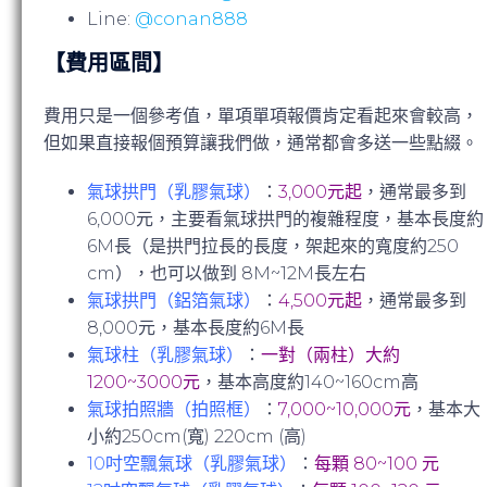
Line:
@conan888
【費用區間】
費用只是一個參考值，單項單項報價肯定看起來會較高，
但如果直接報個預算讓我們做，通常都會多送一些點綴。
氣球拱門（乳膠氣球）
：
3,000
元起
，通常最多到
6,000元，主要看氣球拱門的複雜程度，基本長度約
6M長（是拱門拉長的長度，架起來的寬度約250
cm），也可以做到 8M~12M長左右
氣球拱門（鋁箔氣球）
：
4,500
元起
，通常最多到
8,000元，基本長度約6M長
氣球柱（乳膠氣球）
：
一對（兩柱）大約
1200~3000
元
，基本高度約140~160cm高
氣球拍照牆（拍照框）
：
7,000~10,000
元
，基本大
小約250cm(寬) 220cm (高)
10
吋空飄氣球（乳膠氣球）
：
每顆
80~100
元